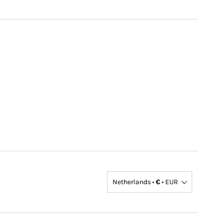
Netherlands •
€
• EUR